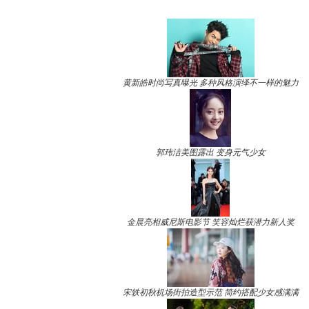
黄新皓时尚写真曝光 多种风格演绎不一样的魅力
郭玮洁美图露出 变身元气少女
金晨亮相威尼斯电影节 笑容灿烂获潜力新人奖
宋轶初秋机场街拍造型示范 简约搭配少女感满满