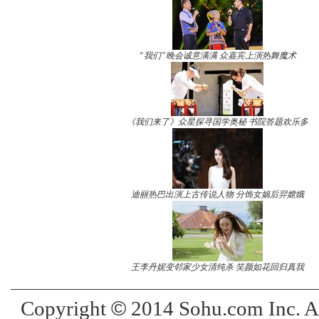
“我们”晚会诚意满满 众嘉宾上演热舞魔术
《我们来了》众星探寻国学奥秘 书院答题欢乐多
迪丽热巴出演上古传说人物 分饰女娲后羿嫦娥
王李丹妮变邻家少女清纯杀 笑颜如花回归真我
©
Copyright
2014 Sohu.com Inc. 