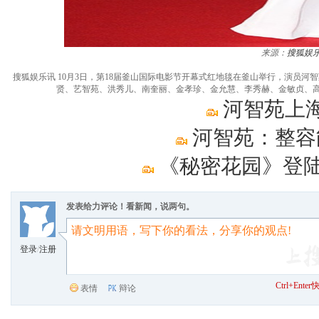
来源：
搜狐娱
搜狐娱乐讯 10月3日，第18届釜山国际电影节开幕式红地毯在釜山举行，演员
贤、艺智苑、洪秀儿、南奎丽、金孝珍、金允慧、李秀赫、金敏贞、高雅拉
河智苑上
河智苑：整容
《秘密花园》登陆
发表给力评论！看新闻，说两句。
登录
/
注册
Ctrl+Ent
表情
辩论