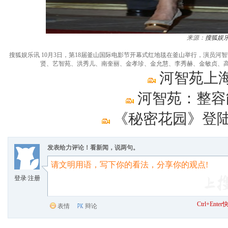
来源：
搜狐娱
搜狐娱乐讯 10月3日，第18届釜山国际电影节开幕式红地毯在釜山举行，演员
贤、艺智苑、洪秀儿、南奎丽、金孝珍、金允慧、李秀赫、金敏贞、高雅拉
河智苑上
河智苑：整容
《秘密花园》登陆
发表给力评论！看新闻，说两句。
登录
/
注册
Ctrl+Ent
表情
辩论