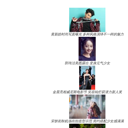
黄新皓时尚写真曝光 多种风格演绎不一样的魅力
郭玮洁美图露出 变身元气少女
金晨亮相威尼斯电影节 笑容灿烂获潜力新人奖
宋轶初秋机场街拍造型示范 简约搭配少女感满满