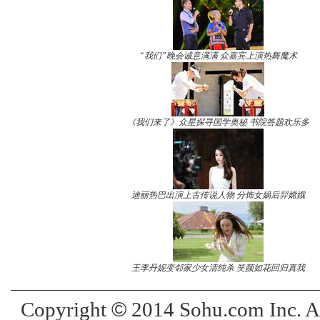
“我们”晚会诚意满满 众嘉宾上演热舞魔术
《我们来了》众星探寻国学奥秘 书院答题欢乐多
迪丽热巴出演上古传说人物 分饰女娲后羿嫦娥
王李丹妮变邻家少女清纯杀 笑颜如花回归真我
©
Copyright
2014 Sohu.com Inc. 