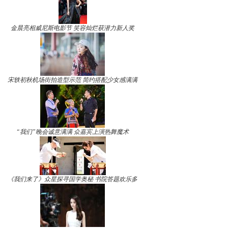
金晨亮相威尼斯电影节 笑容灿烂获潜力新人奖
宋轶初秋机场街拍造型示范 简约搭配少女感满满
“我们”晚会诚意满满 众嘉宾上演热舞魔术
《我们来了》众星探寻国学奥秘 书院答题欢乐多