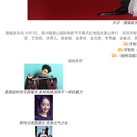
来源：
搜狐娱
搜狐娱乐讯 10月3日，第18届釜山国际电影节开幕式红地毯在釜山举行，演员
贤、艺智苑、洪秀儿、南奎丽、金孝珍、金允慧、李秀赫、金敏贞、高雅拉
河智
河智苑
《秘密花园
编辑推荐
黄新皓时尚写真曝光 多种风格演绎不一样的魅力
郭玮洁美图露出 变身元气少女