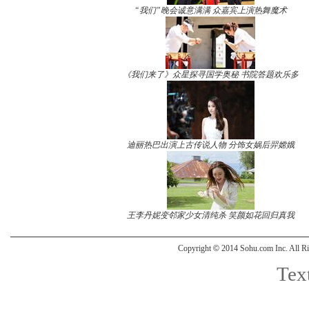
“我们”晚会诚意满满 众嘉宾上演热舞魔术
《我们来了》众星探寻国学奥秘 书院答题欢乐多
迪丽热巴出演上古传说人物 分饰女娲后羿嫦娥
王李丹妮变邻家少女清纯杀 笑颜如花回归真我
Copyright
©
2014 Sohu.com Inc. All
Text