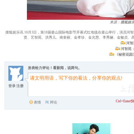
来源：
搜狐娱
搜狐娱乐讯 10月3日，第18届釜山国际电影节开幕式红地毯在釜山举行，演员
贤、艺智苑、洪秀儿、南奎丽、金孝珍、金允慧、李秀赫、金敏贞、高雅拉
河智
河智苑
《秘密花园
发表给力评论！看新闻，说两句。
登录
/
注册
Ctrl+Ent
表情
辩论