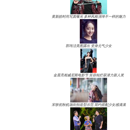
黄新皓时尚写真曝光 多种风格演绎不一样的魅力
郭玮洁美图露出 变身元气少女
金晨亮相威尼斯电影节 笑容灿烂获潜力新人奖
宋轶初秋机场街拍造型示范 简约搭配少女感满满