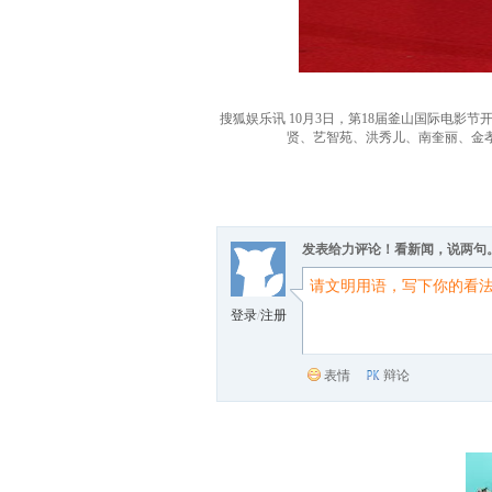
搜狐娱乐讯 10月3日，第18届釜山国际电
贤、艺智苑、洪秀儿、南奎丽、金孝
发表给力评论！看新闻，说两句
登录
/
注册
表情
辩论