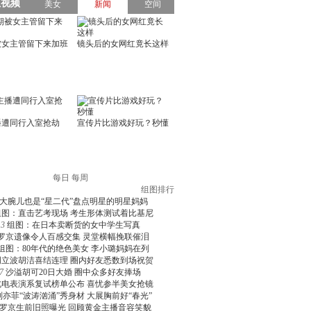
每日
每周
组图排行
大腕儿也是“星二代”盘点明星的明星妈妈
组图：直击艺考现场 考生形体测试着比基尼
3
组图：在日本卖断货的女中学生写真
罗京遗像令人百感交集 灵堂横幅挽联催泪
组图：80年代的绝色美女 李小璐妈妈在列
周立波胡洁喜结连理 圈内好友悉数到场祝贺
7
沙溢胡可20日大婚 圈中众多好友捧场
北电表演系复试榜单公布 喜忧参半美女抢镜
刘亦菲“波涛汹涌”秀身材 大展胸前好“春光”
罗京生前旧照曝光 回顾黄金主播音容笑貌