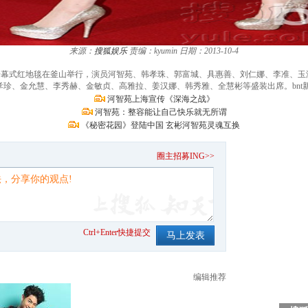
来源：
搜狐娱乐
责编：kyumin
日期：2013-10-4
影节开幕式红地毯在釜山举行，演员河智苑、韩孝珠、郭富城、具惠善、刘仁娜、李准、
珍、金允慧、李秀赫、金敏贞、高雅拉、姜汉娜、韩秀雅、全慧彬等盛装出席。bnt新闻/
河智苑上海宣传《深海之战》
河智苑：整容能让自己快乐就无所谓
《秘密花园》登陆中国 玄彬河智苑灵魂互换
。
圈主招募ING>>
Ctrl+Enter快捷提交
编辑推荐