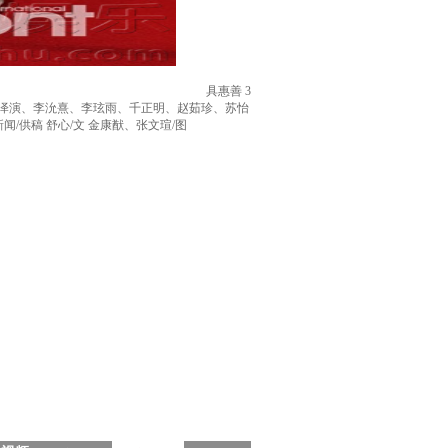
具惠善 3
玉泽演、李沇熹、李玹雨、千正明、赵茹珍、苏怡
供稿 舒心/文 金康猷、张文瑄/图