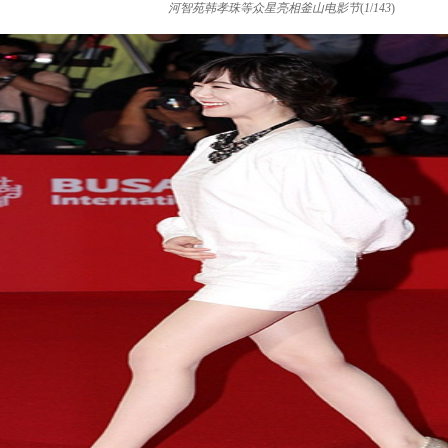
河智苑韩孝珠等众星亮相釜山电影节
(
1
/
143
)