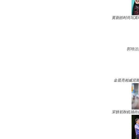
黄新皓时尚写真
郭玮洁
金晨亮相威尼斯
宋轶初秋机场街