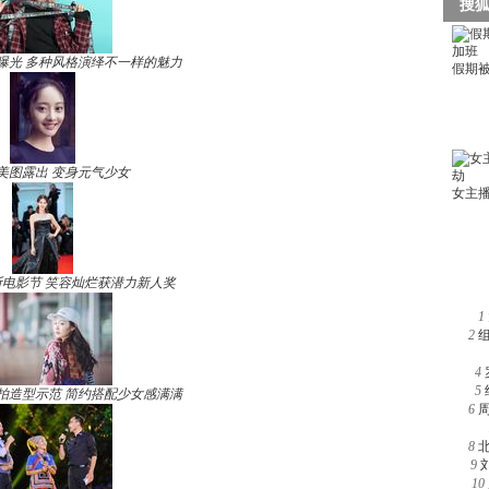
曝光 多种风格演绎不一样的魅力
美图露出 变身元气少女
电影节 笑容灿烂获潜力新人奖
1
2
4
5
拍造型示范 简约搭配少女感满满
6
8
9
10