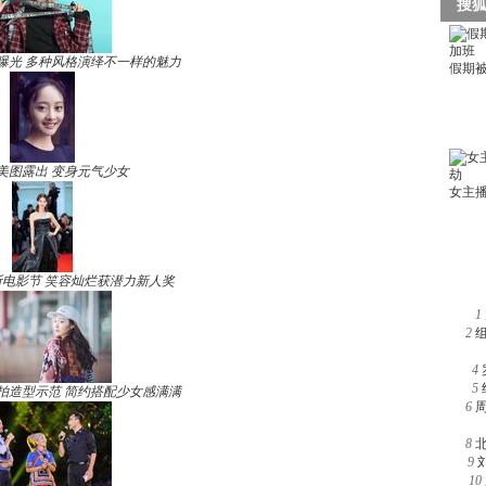
曝光 多种风格演绎不一样的魅力
美图露出 变身元气少女
电影节 笑容灿烂获潜力新人奖
1
2
4
5
拍造型示范 简约搭配少女感满满
6
8
9
10