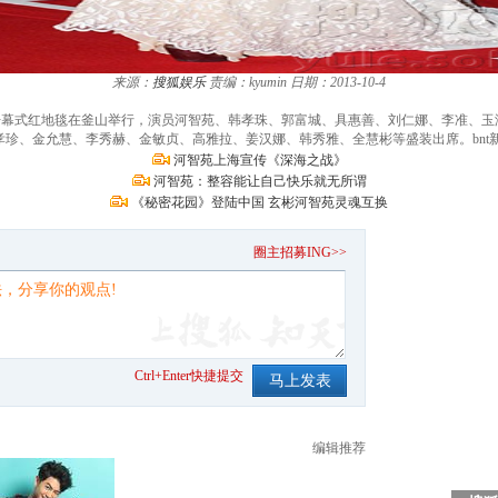
来源：
搜狐娱乐
责编：kyumin
日期：2013-10-4
影节开幕式红地毯在釜山举行，演员河智苑、韩孝珠、郭富城、具惠善、刘仁娜、李准、
珍、金允慧、李秀赫、金敏贞、高雅拉、姜汉娜、韩秀雅、全慧彬等盛装出席。bnt新闻/
河智苑上海宣传《深海之战》
河智苑：整容能让自己快乐就无所谓
《秘密花园》登陆中国 玄彬河智苑灵魂互换
。
圈主招募ING>>
Ctrl+Enter快捷提交
编辑推荐