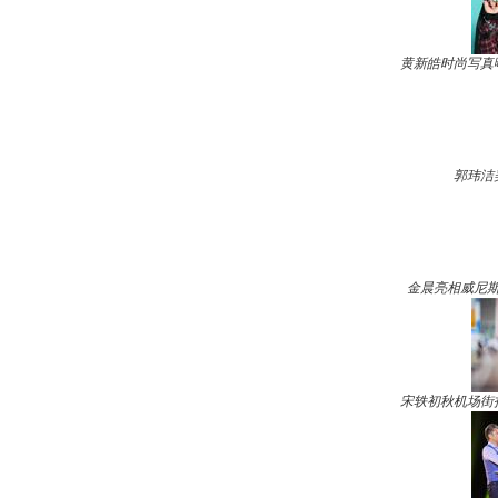
黄新皓时尚写真
郭玮洁
金晨亮相威尼斯
宋轶初秋机场街