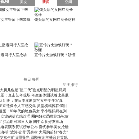
每日
每周
组图排行
大腕儿也是“星二代”盘点明星的明星妈妈
组图：直击艺考现场 考生形体测试着比基尼
3
组图：在日本卖断货的女中学生写真
罗京遗像令人百感交集 灵堂横幅挽联催泪
组图：80年代的绝色美女 李小璐妈妈在列
周立波胡洁喜结连理 圈内好友悉数到场祝贺
7
沙溢胡可20日大婚 圈中众多好友捧场
北电表演系复试榜单公布 喜忧参半美女抢镜
刘亦菲“波涛汹涌”秀身材 大展胸前好“春光”
罗京生前旧照曝光 回顾黄金主播音容笑貌