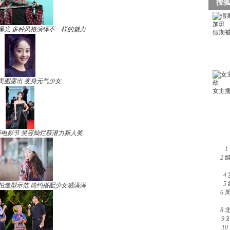
曝光 多种风格演绎不一样的魅力
美图露出 变身元气少女
电影节 笑容灿烂获潜力新人奖
1
2
4
5
拍造型示范 简约搭配少女感满满
6
8
9
10