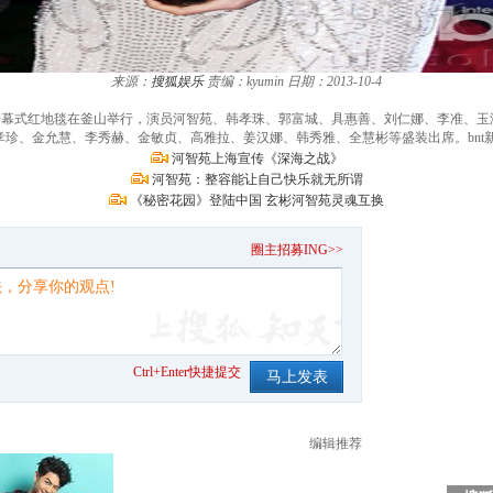
来源：
搜狐娱乐
责编：kyumin
日期：2013-10-4
影节开幕式红地毯在釜山举行，演员河智苑、韩孝珠、郭富城、具惠善、刘仁娜、李准、
珍、金允慧、李秀赫、金敏贞、高雅拉、姜汉娜、韩秀雅、全慧彬等盛装出席。bnt新闻/
河智苑上海宣传《深海之战》
河智苑：整容能让自己快乐就无所谓
《秘密花园》登陆中国 玄彬河智苑灵魂互换
。
圈主招募ING>>
Ctrl+Enter快捷提交
编辑推荐