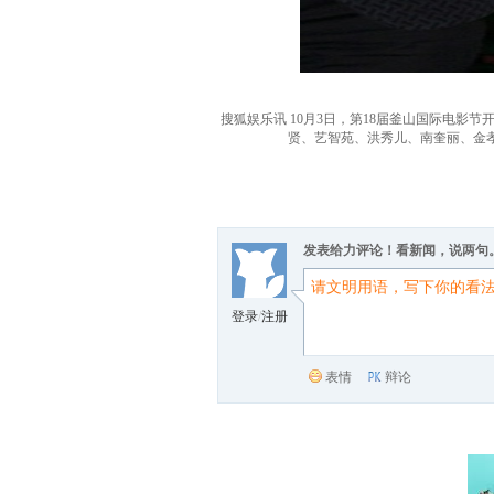
搜狐娱乐讯 10月3日，第18届釜山国际电
贤、艺智苑、洪秀儿、南奎丽、金孝
发表给力评论！看新闻，说两句
登录
/
注册
表情
辩论