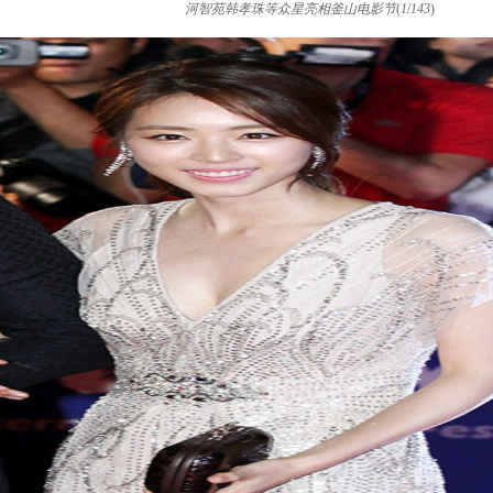
河智苑韩孝珠等众星亮相釜山电影节
(
1
/
143
)