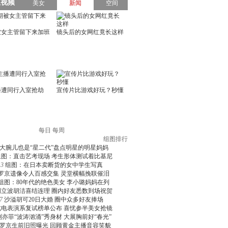
每日
每周
组图排行
大腕儿也是“星二代”盘点明星的明星妈妈
组图：直击艺考现场 考生形体测试着比基尼
3
组图：在日本卖断货的女中学生写真
罗京遗像令人百感交集 灵堂横幅挽联催泪
组图：80年代的绝色美女 李小璐妈妈在列
周立波胡洁喜结连理 圈内好友悉数到场祝贺
7
沙溢胡可20日大婚 圈中众多好友捧场
北电表演系复试榜单公布 喜忧参半美女抢镜
刘亦菲“波涛汹涌”秀身材 大展胸前好“春光”
罗京生前旧照曝光 回顾黄金主播音容笑貌