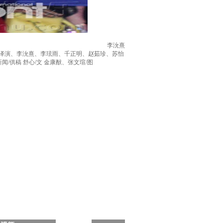
李沇熹
玉泽演、李沇熹、李玹雨、千正明、赵茹珍、苏怡
供稿 舒心/文 金康猷、张文瑄/图