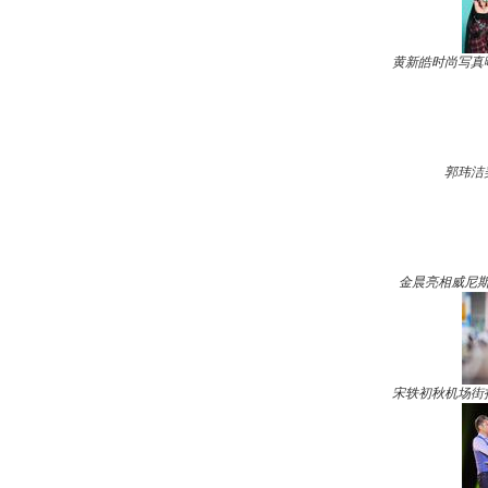
黄新皓时尚写真
郭玮洁
金晨亮相威尼斯
宋轶初秋机场街