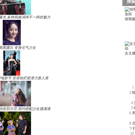
曝光 多种风格演绎不一样的魅力
美图露出 变身元气少女
电影节 笑容灿烂获潜力新人奖
1
2
4
5
拍造型示范 简约搭配少女感满满
6
8
9
10