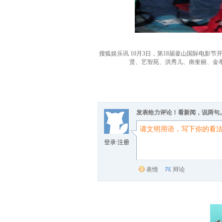
搜狐娱乐讯 10月3日，第18届釜山国际电
贤、艺智苑、洪秀儿、南奎丽、金孝
发表给力评论！看新闻，说两句
登录
/
注册
表情
辩论