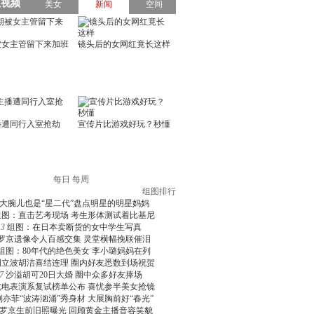
每日
每周
组图排行
大腕儿也是“星二代”盘点明星的明星妈妈
组图：直击艺考现场 考生形体测试着比基尼
3
组图：在日本卖断货的女中学生写真
罗京遗像令人百感交集 灵堂横幅挽联催泪
组图：80年代的绝色美女 李小璐妈妈在列
周立波胡洁喜结连理 圈内好友悉数到场祝贺
7
沙溢胡可20日大婚 圈中众多好友捧场
北电表演系复试榜单公布 喜忧参半美女抢镜
刘亦菲“波涛汹涌”秀身材 大展胸前好“春光”
罗京生前旧照曝光 回顾黄金主播音容笑貌