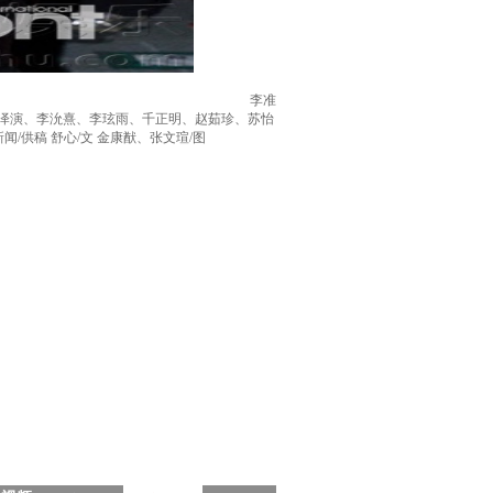
李准
玉泽演、李沇熹、李玹雨、千正明、赵茹珍、苏怡
供稿 舒心/文 金康猷、张文瑄/图