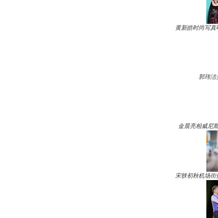
黄新皓时尚写真
郭玮洁
金晨亮相威尼斯
宋轶初秋机场街