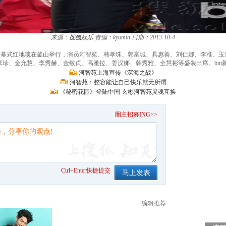
来源：
搜狐娱乐
责编：kyumin
日期：2013-10-4
影节开幕式红地毯在釜山举行，演员河智苑、韩孝珠、郭富城、具惠善、刘仁娜、李准、
珍、金允慧、李秀赫、金敏贞、高雅拉、姜汉娜、韩秀雅、全慧彬等盛装出席。bnt新闻/
河智苑上海宣传《深海之战》
河智苑：整容能让自己快乐就无所谓
《秘密花园》登陆中国 玄彬河智苑灵魂互换
。
圈主招募ING>>
Ctrl+Enter快捷提交
编辑推荐