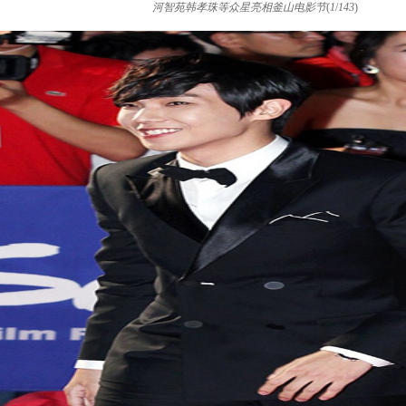
河智苑韩孝珠等众星亮相釜山电影节
(
1
/
143
)