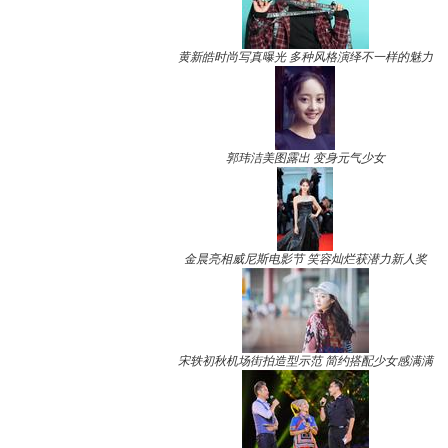
黄新皓时尚写真曝光 多种风格演绎不一样的魅力
郭玮洁美图露出 变身元气少女
金晨亮相威尼斯电影节 笑容灿烂获潜力新人奖
宋轶初秋机场街拍造型示范 简约搭配少女感满满