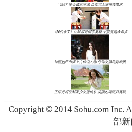
“我们”晚会诚意满满 众嘉宾上演热舞魔术
《我们来了》众星探寻国学奥秘 书院答题欢乐多
迪丽热巴出演上古传说人物 分饰女娲后羿嫦娥
王李丹妮变邻家少女清纯杀 笑颜如花回归真我
©
Copyright
2014 Sohu.com Inc. 
部新