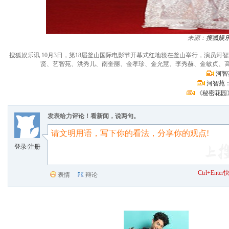
来源：
搜狐娱
搜狐娱乐讯 10月3日，第18届釜山国际电影节开幕式红地毯在釜山举行，演员
贤、艺智苑、洪秀儿、南奎丽、金孝珍、金允慧、李秀赫、金敏贞、高雅拉
河智
河智苑
《秘密花园
发表给力评论！看新闻，说两句。
登录
/
注册
Ctrl+Ent
表情
辩论