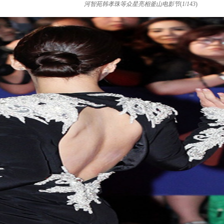
河智苑韩孝珠等众星亮相釜山电影节
(
1
/
143
)