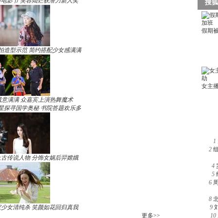
电影节 笑容灿烂获潜力新人奖
拍造型示范 简约搭配少女感满满
诚意满满 众嘉宾上演热舞魔术
星探寻国学奥秘 书院答题欢乐多
1
2
古传说人物 分饰女娲后羿嫦娥
4
5
6
8
少女清纯杀 笑颜如花回归真我
9
更多>>
10