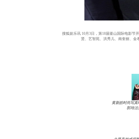
搜狐娱乐讯 10月3日，第18届釜山国际电
贤、艺智苑、洪秀儿、南奎丽、金孝
黄新皓时尚写真
郭玮洁