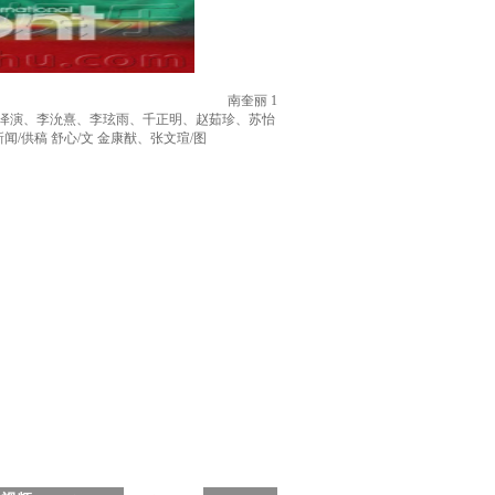
南奎丽 1
玉泽演、李沇熹、李玹雨、千正明、赵茹珍、苏怡
供稿 舒心/文 金康猷、张文瑄/图