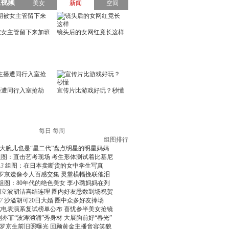
每日
每周
组图排行
大腕儿也是“星二代”盘点明星的明星妈妈
组图：直击艺考现场 考生形体测试着比基尼
3
组图：在日本卖断货的女中学生写真
罗京遗像令人百感交集 灵堂横幅挽联催泪
组图：80年代的绝色美女 李小璐妈妈在列
周立波胡洁喜结连理 圈内好友悉数到场祝贺
7
沙溢胡可20日大婚 圈中众多好友捧场
北电表演系复试榜单公布 喜忧参半美女抢镜
刘亦菲“波涛汹涌”秀身材 大展胸前好“春光”
罗京生前旧照曝光 回顾黄金主播音容笑貌