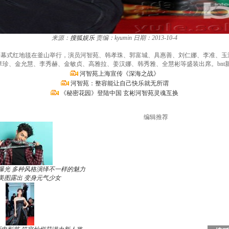
来源：
搜狐娱乐
责编：kyumin
日期：2013-10-4
影节开幕式红地毯在釜山举行，演员河智苑、韩孝珠、郭富城、具惠善、刘仁娜、李准、
珍、金允慧、李秀赫、金敏贞、高雅拉、姜汉娜、韩秀雅、全慧彬等盛装出席。bnt新闻/
河智苑上海宣传《深海之战》
河智苑：整容能让自己快乐就无所谓
《秘密花园》登陆中国 玄彬河智苑灵魂互换
编辑推荐
曝光 多种风格演绎不一样的魅力
美图露出 变身元气少女