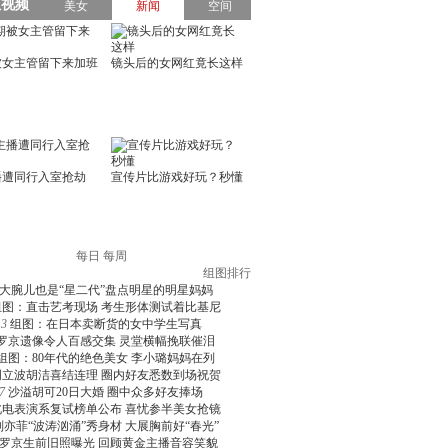
每日
每周
组图排行
大腕儿也是“星二代”盘点明星的明星妈妈
组图：直击艺考现场 考生形体测试着比基尼
3
组图：在日本卖断货的女中学生写真
罗京遗像令人百感交集 灵堂横幅挽联催泪
组图：80年代的绝色美女 李小璐妈妈在列
周立波胡洁喜结连理 圈内好友悉数到场祝贺
7
沙溢胡可20日大婚 圈中众多好友捧场
北电表演系复试榜单公布 喜忧参半美女抢镜
刘亦菲“波涛汹涌”秀身材 大展胸前好“春光”
罗京生前旧照曝光 回顾黄金主播音容笑貌