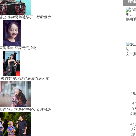
曝光 多种风格演绎不一样的魅力
美图露出 变身元气少女
电影节 笑容灿烂获潜力新人奖
1
2
4
5
拍造型示范 简约搭配少女感满满
6
8
9
10