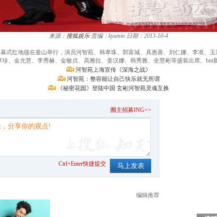
来源：
搜狐娱乐
责编：kyumin
日期：2013-10-4
影节开幕式红地毯在釜山举行，演员河智苑、韩孝珠、郭富城、具惠善、刘仁娜、李准、
珍、金允慧、李秀赫、金敏贞、高雅拉、姜汉娜、韩秀雅、全慧彬等盛装出席。bnt新闻/
河智苑上海宣传《深海之战》
河智苑：整容能让自己快乐就无所谓
《秘密花园》登陆中国 玄彬河智苑灵魂互换
。
圈主招募ING>>
Ctrl+Enter快捷提交
编辑推荐