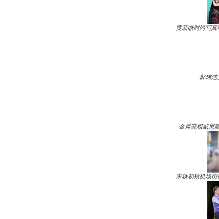
黄新皓时尚写真
郭玮洁
金晨亮相威尼斯
宋轶初秋机场街