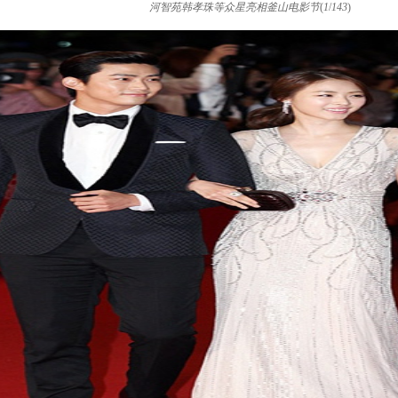
河智苑韩孝珠等众星亮相釜山电影节
(
1
/
143
)