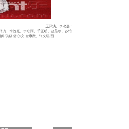
玉泽演、李沇熹 5
玉泽演、李沇熹、李玹雨、千正明、赵茹珍、苏怡
供稿 舒心/文 金康猷、张文瑄/图