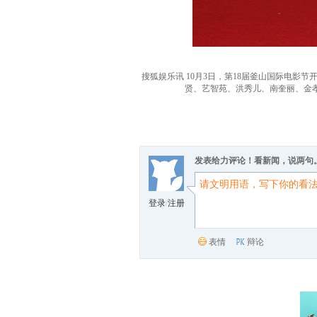
搜狐娱乐讯 10月3日，第18届釜山国际电
贤、艺智苑、洪秀儿、南奎丽、金孝
发表给力评论！看新闻，说两句
登录
/
注册
表情
辩论