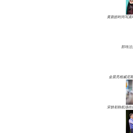
黄新皓时尚写真
郭玮洁
金晨亮相威尼斯
宋轶初秋机场街