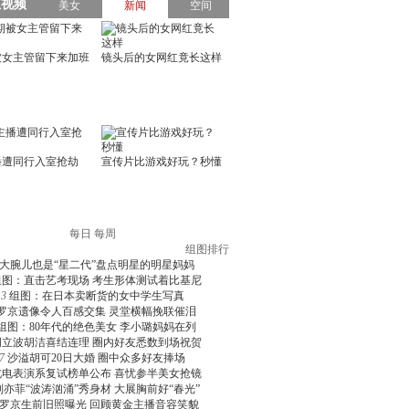
每日
每周
组图排行
大腕儿也是“星二代”盘点明星的明星妈妈
组图：直击艺考现场 考生形体测试着比基尼
3
组图：在日本卖断货的女中学生写真
罗京遗像令人百感交集 灵堂横幅挽联催泪
组图：80年代的绝色美女 李小璐妈妈在列
周立波胡洁喜结连理 圈内好友悉数到场祝贺
7
沙溢胡可20日大婚 圈中众多好友捧场
北电表演系复试榜单公布 喜忧参半美女抢镜
刘亦菲“波涛汹涌”秀身材 大展胸前好“春光”
罗京生前旧照曝光 回顾黄金主播音容笑貌