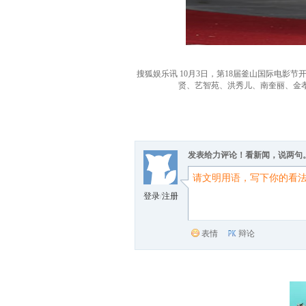
搜狐娱乐讯 10月3日，第18届釜山国际电
贤、艺智苑、洪秀儿、南奎丽、金孝
发表给力评论！看新闻，说两句
登录
/
注册
表情
辩论