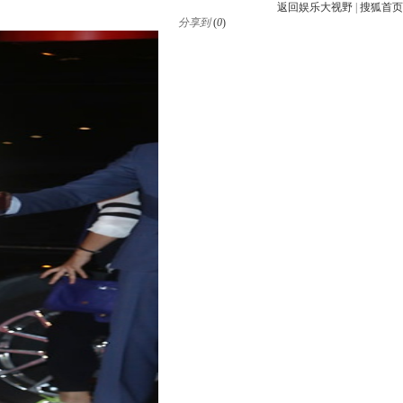
返回娱乐大视野
|
搜狐首页
分享到
(
0
)