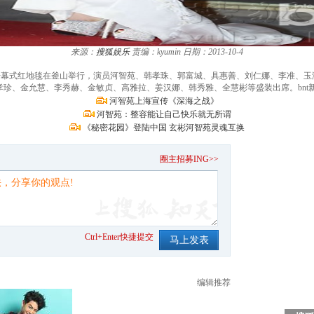
来源：
搜狐娱乐
责编：kyumin
日期：2013-10-4
影节开幕式红地毯在釜山举行，演员河智苑、韩孝珠、郭富城、具惠善、刘仁娜、李准、
珍、金允慧、李秀赫、金敏贞、高雅拉、姜汉娜、韩秀雅、全慧彬等盛装出席。bnt新闻/
河智苑上海宣传《深海之战》
河智苑：整容能让自己快乐就无所谓
《秘密花园》登陆中国 玄彬河智苑灵魂互换
。
圈主招募ING>>
Ctrl+Enter快捷提交
编辑推荐