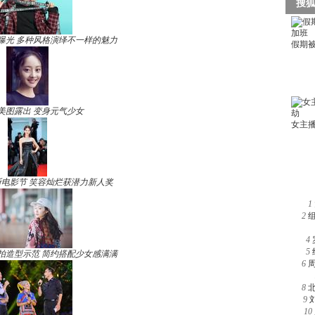
曝光 多种风格演绎不一样的魅力
美图露出 变身元气少女
电影节 笑容灿烂获潜力新人奖
1
2
4
5
拍造型示范 简约搭配少女感满满
6
8
9
10