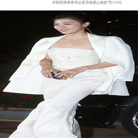
河智苑韩孝珠等众星亮相釜山电影节
(
1
/
143
)