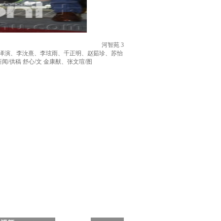
河智苑 3
玉泽演、李沇熹、李玹雨、千正明、赵茹珍、苏怡
供稿 舒心/文 金康猷、张文瑄/图